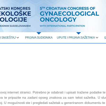
 I SMJEŠTAJ
PRIJAVA SUDIONIKA
UPUTE I PRIJAVA SAŽETAKA
I
ovoj internet stranici. Potrebno je odabrati i upisati tražene podatke te
akova te pripazite na zadani opseg znakova za sam tekst sažetka. U s
broj. U mogućnosti ste i pregledati sažetak u generiranom dokumentu te 