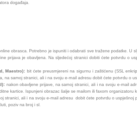
zatora događaja.
online obrasca. Potrebno je ispuniti i odabrati sve tražene podatke. U s
e prijava je obavljena. Na sljedećoj stranici dobiti ćete potvrdu o u
rd, Maestro):
bit ćete preusmjereni na sigurnu i zaštićenu (SSL enkri
a samoj stranici, ali i na svoju e-mail adresu dobit ćete potvrdu o uspje
d):
nakon obavljene prijave, na samoj stranici, ali i na svoju e-mail ad
ditne kartice. Ispunjeni obrazac šalje se mailom ili faxom organizatoru 
j stranici, ali i na svoju e-mail adresu dobit ćete potvrdu o uspješnoj
ti, poziv na broj i sl.