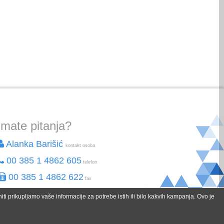
Imate pitanja?
Alanka Barišić
kontakt osoba
00 385 1 4862 605
telefon
00 385 1 4862 622
fax
alanka.barisic@spektar-holidays.hr
email
ti prikupljamo vaše informacije za potrebe istih ili bilo kakvih kampanja. Ovo je
a sve informacije slobodno nas kontaktirajte.