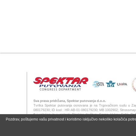
Sva prava pridržana, Spektar putovanja d.o.o.
Tvrtka Spektar putovanja osnovana je na Trgovačkom sudu u Za
080179230; ID kod : HR-AB-01-080179230; MB 1002902; Strossmayerov
€ i uplaćen je u cjelosti; Direktor društva: Goran Vukov-Colić;
Pozdrav, poštujemo vašu privatnost i koristimo isključivo nekoliko kolačića potr
SWIFT/BIC: ZABAHR2X;
WA
|
AA