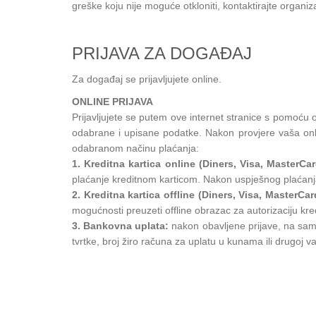
greške koju nije moguće otkloniti, kontaktirajte organi
PRIJAVA ZA DOGAĐAJ
Za događaj se prijavljujete online.
ONLINE PRIJAVA
Prijavljujete se putem ove internet stranice s pomoću 
odabrane i upisane podatke. Nakon provjere vaša onlin
odabranom načinu plaćanja:
1. Kreditna kartica online (Diners, Visa, MasterCa
plaćanje kreditnom karticom. Nakon uspješnog plaćanja, n
2. Kreditna kartica offline (Diners, Visa, MasterCar
mogućnosti preuzeti offline obrazac za autorizaciju kre
3. Bankovna uplata:
nakon obavljene prijave, na samo
tvrtke, broj žiro računa za uplatu u kunama ili drugoj valu