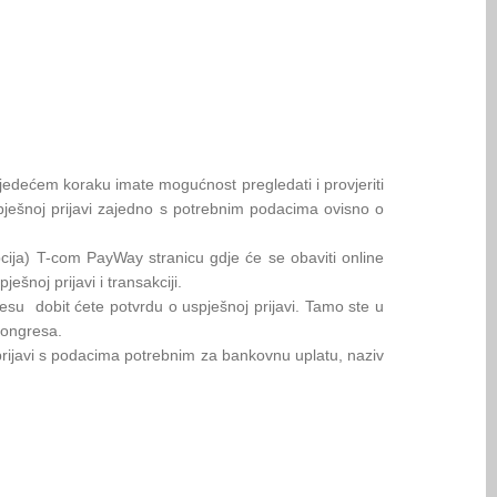
ljedećem koraku imate mogućnost pregledati i provjeriti
spješnoj prijavi zajedno s potrebnim podacima ovisno o
pcija) T-com PayWay stranicu gdje će se obaviti online
šnoj prijavi i transakciji.
resu dobit ćete potvrdu o uspješnoj prijavi. Tamo ste u
kongresa.
 prijavi s podacima potrebnim za bankovnu uplatu, naziv