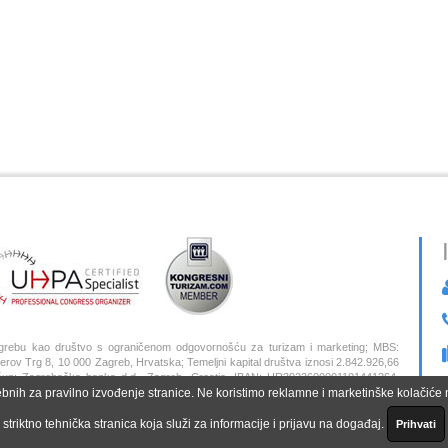
grebu kao društvo s ograničenom odgovornošću za turizam i marketing; MBS:
 Trg 8, 10 000 Zagreb, Hrvatska; Temeljni kapital društva iznosi 2.842.926,66
 Račun: Zagrebačka banka d.d., Zagreb, Croatia, IBAN: HR3923600001101441264,
ebnih za pravilno izvođenje stranice. Ne koristimo reklamne i marketinške kolačiće ni
Z
striktno tehnička stranica koja služi za informacije i prijavu na događaj.
Prihvati