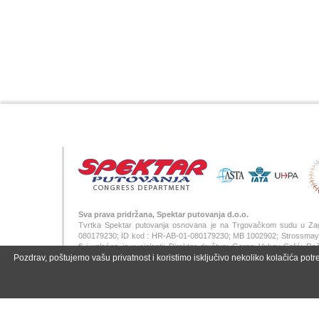
Sva prava pridržana, Spektar putovanja d.o.o.
Tvrtka Spektar putovanja osnovana je na Trgovačkom sudu u Za
080179230; ID kod : HR-AB-01-080179230; MB 1002902; Strossmayerov
€ i uplaćen je u cjelosti; Direktor društva: Goran Vukov-Colić;
Pozdrav, poštujemo vašu privatnost i koristimo isključivo nekoliko kolačića potr
SWIFT/BIC: ZABAHR2X;
WA
|
AA