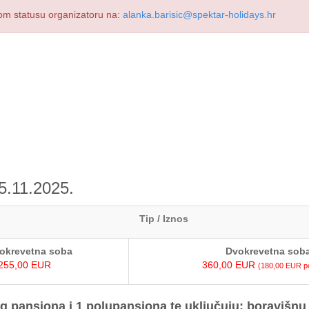
kom statusu organizatoru na:
alanka.barisic@spektar-holidays.hr
5.11.2025.
Tip / Iznos
okrevetna soba
Dvokrevetna sob
255,00 EUR
360,00 EUR
(180,00 EUR po
g pansiona i 1 polupansiona te uključuju: boravišnu p