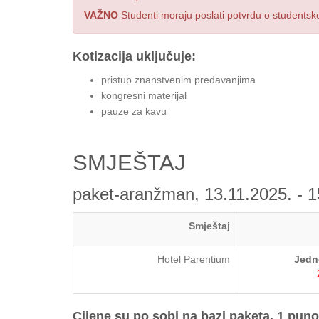
VAŽNO
Studenti moraju poslati potvrdu o students
Kotizacija uključuje:
pristup znanstvenim predavanjima
kongresni materijal
pauze za kavu
SMJEŠTAJ
paket-aranžman, 13.11.2025. - 1
Smještaj
Hotel Parentium
Jedn
Cijene su po sobi na bazi paketa, 1 puno