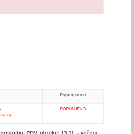
Popunjenost
a
POPUNJENO
 osobi)
ristojbu, PDV, obroke: 13.11. - večera,