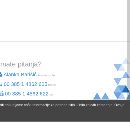
Imate pitanja?
Alanka Barišić
kontakt osoba
00 385 1 4862 605
telefon
00 385 1 4862 622
fax
alanka.barisic@spektar-holidays.hr
email
ti prikupljamo vaše informacije za potrebe istih ili bilo kakvih kampanja. Ovo je
a sve informacije slobodno nas kontaktirajte.