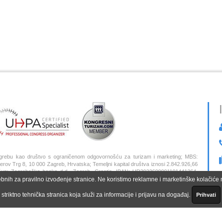
grebu kao društvo s ograničenom odgovornošću za turizam i marketing; MBS:
 Trg 8, 10 000 Zagreb, Hrvatska; Temeljni kapital društva iznosi 2.842.926,66
 Račun: Zagrebačka banka d.d., Zagreb, Croatia, IBAN: HR3923600001101441264,
ebnih za pravilno izvođenje stranice. Ne koristimo reklamne i marketinške kolačiće ni
Z
striktno tehnička stranica koja služi za informacije i prijavu na događaj.
Prihvati